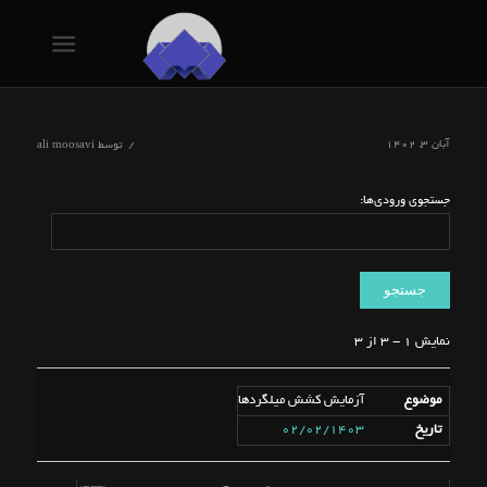
آبان ۳, ۱۴۰۲
/
توسط
ali moosavi
جستجوی ورودی‌ها:
نمایش 1 - 3 از 3
آزمایش کشش میلگردها
02/02/1403