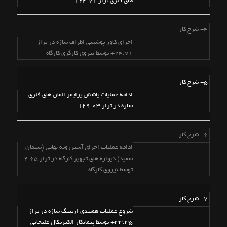
های فلزی تراز 24.71+
4- شرح کار
اجرای کاور پوششی اطراف سازه در تراز
24.71+ توسط نیروی کارگری کارگاه
5- شرح کار
ادامه عملیات پاشش پرایمر المان های فلزی
سازه در تراز 29.03+
6- شرح کار
ادامه عملیات اجرای آستررویه نهایی (سیمان
سفید) دیواره های تجهیز کارگاه در تراز 2.65-
توسط نیروی کارگاه
7- شرح کار
شروع عملیات همبندی ارتینگ سازه در تراز
33.35+ توسط پیمانکار الکتریکال علیجانی