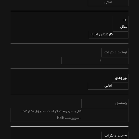
امانی
4-
شغل
کارشناس اجراء
4-تعداد نفرات
1
نیروهای
امانی
5-شغل
مالی-سرپرست حراست -نیروی تدارکات
-سرپرست HSE
5-تعداد نفرات