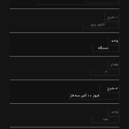
1-شرح
کنتور برق
واحد
دستگاه
مقدار
2
2-شرح
فیوز 10 آمپر سه فاز
واحد
عدد