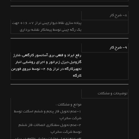
8- شرح کار
پیاده سازی نقاط دیوارچینی تراز 16.07+ جهت
یک رگه چینی توسط پیمانکار نقشه برداری
9- شرح کار
رفع ایراد و قطعی برق آسانسور کارگاهی، شارژ
گازوئیل دیزل ژنراتور و اجرای روشنایی انبار
تجهیزکارگاه در تراز 2.65- توسط نیروی فورمن
کارگاه
توضیحات و مشکلات
موانع و مشکلات :
1-عدم تحویل فاز پنجم و ششم اسکلت توسط
شرکت ساتراپ
2-عدم تحویل سفتکاری اتصالات فاز ششم
توسط شرکت ساتراپ
3- عدم تحویل عملیات پوشش مقاوم در برابر