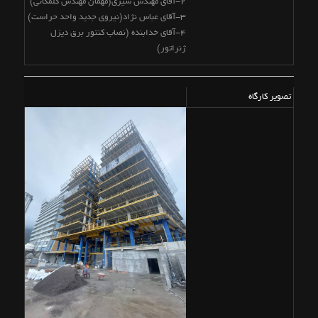
2-آقای مهندس شیری(مهمان مهندس گلمکانی)
3-آقای عباس نژاد(نیروی جدید واحد حراست)
4-آقای خدابنده (نصاب کنتور برق دیزل
ژنراتور)
تصویر کارگاه