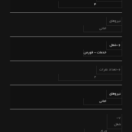
4
نیروهای
امانی
6-شغل
خدمات - فورمن
6-تعداد نفرات
2
نیروهای
امانی
7-
شغل
کارگر