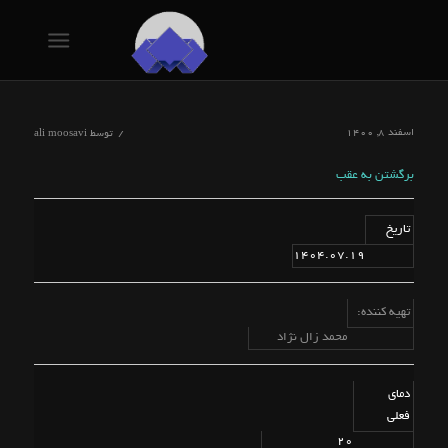
اسفند ۸, ۱۴۰۰
/
توسط
ali moosavi
برگشتن به عقب
تاریخ
1404.07.19
تهیه کننده:
محمد زال نژاد
دمای
فعلی
20