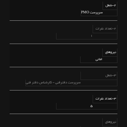
2-شغل
سرپرست PMO
2-تعداد نفرات
1
نیروهای
امانی
3-شغل
سرپرست دفترفنی - کارشناس دفتر فنی
3-تعداد نفرات
5
نیروهای