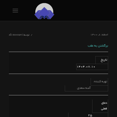
اسفند ۸, ۱۴۰۰
/
توسط
ali moosavi
برگشتن به عقب
تاریخ
1404.07.10
تهیه کننده:
آمنه سعدی
دمای
فعلی
25