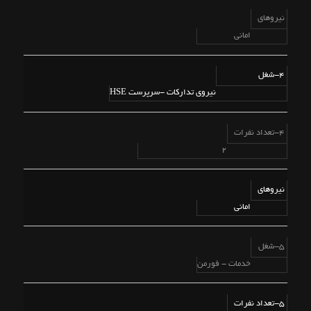
نیروهای
امانی
4-شغل
نیروی تدارکات -سرپرست HSE
4-تعداد نفرات
2
نیروهای
امانی
5-شغل
خدمات - فورمن
5-تعداد نفرات