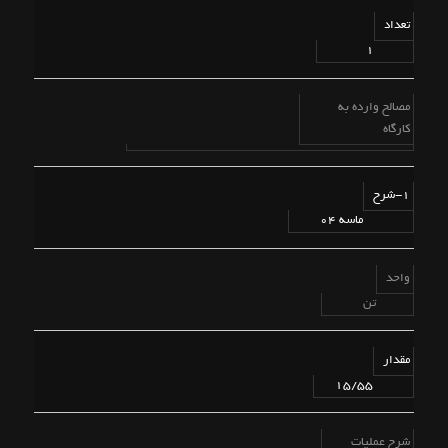
تعداد
1
مصالح وارده به
کارگاه
1-شرح
ماسه 04
واحد
تن
مقدار
15/55
شرح عملیات