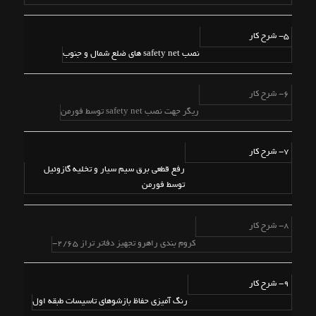
5- شرح کار
نصب safety net های ضلع شمال و جنوب
6- شرح کار
ریگر جهت نصب safety net توسط فورمن
7- شرح کار
رفع قطعی برق سیم سیار و تخلیه گازوئیل
توسط فورمن
8- شرح کار
کروم بندی راهرو تجهیز دفاتر تراز 2/65-
9- شرح کار
رنگ آمیزی حفاظ بازشوهای تاسیسات طبقه اول