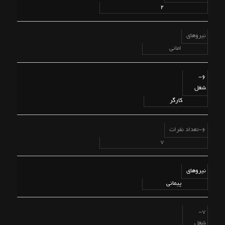
2
نیروهای
امانی
6-
شغل
کارگر
6-تعداد نفرات
7
نیروهای
پیمانی
7-
شغل