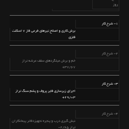
روز
1- شرح کار
برش کاری و اصلاح تیرهای فرعی فاز 7 اسکلت
فلزی
2- شرح کار
خم و برش میلگردهای سقف عرشه تراز
37/67+
3- شرح کار
اجرای زیرسازی فایر پروف و پشم سنگ تراز
29/03+
4- شرح کار
نبش گیری درب و پنجره تجهیزدفاتر پیمانکاران
تراز 2/65-