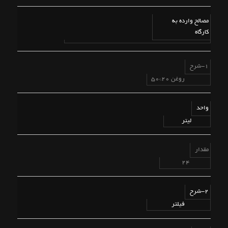
مصالح وارده به
کارگاه
1-شرح
روغن 20*50
واحد
لیتر
مقدار
24
2-شرح
فیلتر