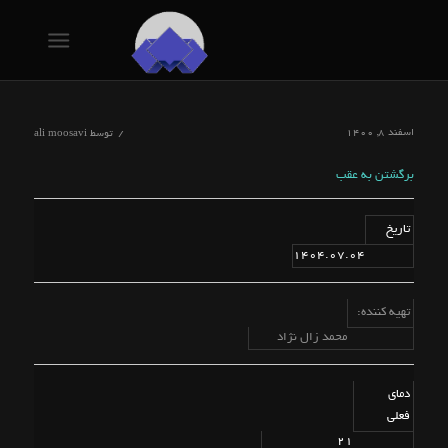
اسفند ۸, ۱۴۰۰
/
توسط
ali moosavi
برگشتن به عقب
تاریخ
1404.07.04
تهیه کننده:
محمد زال نژاد
دمای
فعلی
21