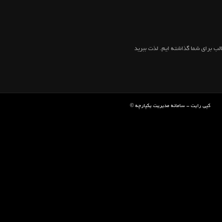
الب برای شما گذاشته ایم. لذت ببرید!
© کپی رایت -
سامانه مدیریت یکپارچه