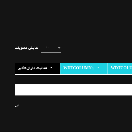
10
نمایش محتویات
WDTCOL
WDTCOLUMN1
فعالیت دارای تأخیر
wdtcolumn1
فعالیت دارای تأخیر
تهی