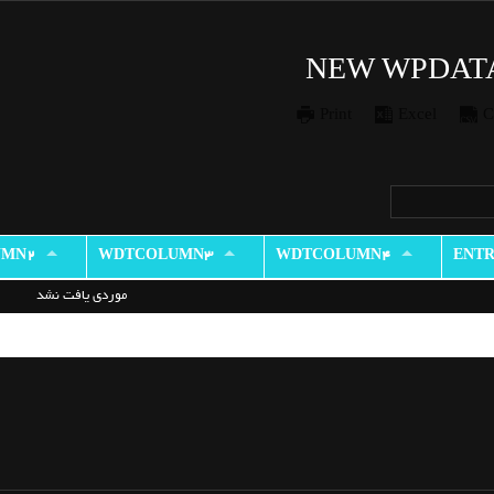
NEW WPDAT
Print
Excel
C
UMN2
WDTCOLUMN3
WDTCOLUMN4
ENTR
موردی یافت نشد
wdtcolumn2
wdtcolumn3
wdtcolumn4